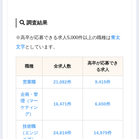
調査結果
※高卒が応募できる求人5,000件以上の職種は
青太
文字
としています。
高卒が応募でき
職種
全求人数
る求人
営業職
21,082件
9,415件
企画・管
理（マー
16,471件
6,650件
ケティン
グ）
技術職
（エンジ
24,814件
14,975件