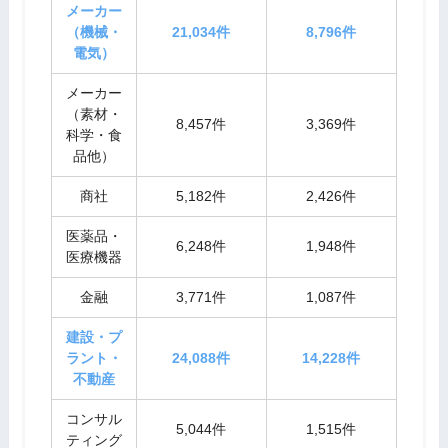
メーカー
（機械・
21,034件
8,796件
電気）
メーカー
（素材・
8,457件
3,369件
科学・食
品他）
商社
5,182件
2,426件
医薬品・
6,248件
1,948件
医療機器
金融
3,771件
1,087件
建設・プ
ラント・
24,088件
14,228件
不動産
コンサル
5,044件
1,515件
ティング