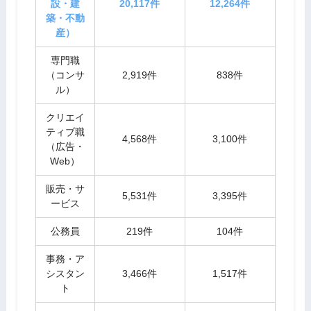
設・建
20,117件
12,264件
築・不動
産）
専門職
（コンサ
2,919件
838件
ル）
クリエイ
ティブ職
4,568件
3,100件
（広告・
Web）
販売・サ
5,531件
3,395件
ービス
公務員
219件
104件
事務・ア
シスタン
3,466件
1,517件
ト