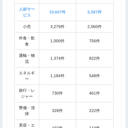
人材サー
10,607件
5,587件
ビス
小売
3,279件
2,060件
外食・飲
1,000件
756件
食
運輸・物
1,374件
822件
流
エネルギ
1,184件
548件
ー
旅行・レ
730件
461件
ジャー
警備・清
328件
222件
掃
美容・エ