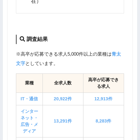
在）
調査結果
※高卒が応募できる求人5,000件以上の業種は
青太
文字
としています。
高卒が応募でき
業種
全求人数
る求人
IT・通信
20,922件
12,913件
インター
ネット・
13,291件
8,283件
広告・メ
ディア