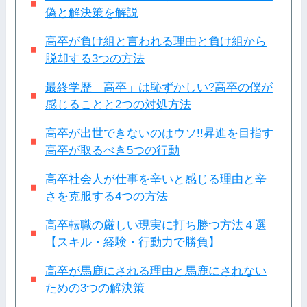
偽と解決策を解説
高卒が負け組と言われる理由と負け組から
脱却する3つの方法
最終学歴「高卒」は恥ずかしい?高卒の僕が
感じることと2つの対処方法
高卒が出世できないのはウソ!!昇進を目指す
高卒が取るべき5つの行動
高卒社会人が仕事を辛いと感じる理由と辛
さを克服する4つの方法
高卒転職の厳しい現実に打ち勝つ方法４選
【スキル・経験・行動力で勝負】
高卒が馬鹿にされる理由と馬鹿にされない
ための3つの解決策